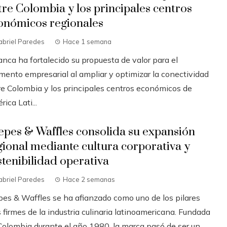
tre Colombia y los principales centros
onómicos regionales
abriel Paredes
Hace 1 semana
anca ha fortalecido su propuesta de valor para el
mento empresarial al ampliar y optimizar la conectividad
re Colombia y los principales centros económicos de
ica Lati...
epes & Waffles consolida su expansión
gional mediante cultura corporativa y
stenibilidad operativa
abriel Paredes
Hace 2 semanas
pes & Waffles se ha afianzado como uno de los pilares
firmes de la industria culinaria latinoamericana. Fundada
olombia durante el año 1980, la marca pasó de ser un ...