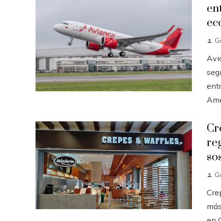
en
ec
G
Avi
seg
ent
Amér
Cr
re
so
G
Cre
más 
en C