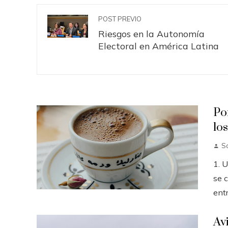
POST PREVIO
Riesgos en la Autonomía
Electoral en América Latina
Po
lo
So
1. 
se c
entr
Av