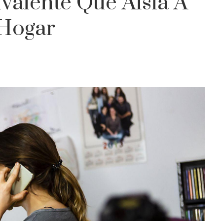
valente Que Aísla A
 Hogar