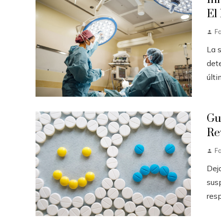
El
F
La 
det
últi
Gu
Re
F
Dej
sus
resp