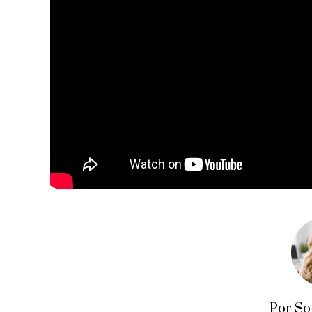
Por So