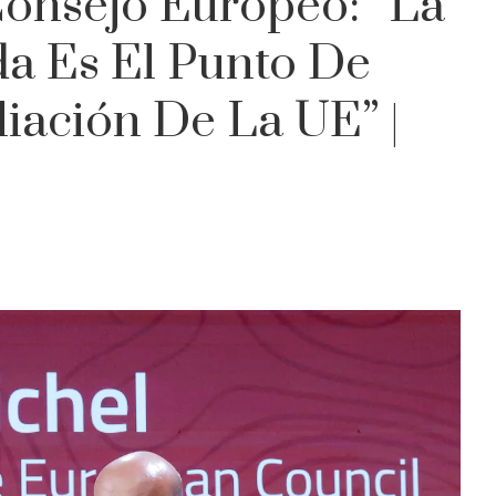
Consejo Europeo: “La
a Es El Punto De
iación De La UE” |