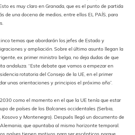
sto es muy claro en Granada, que es el punto de partida
ás de una docena de medios, entre ellos EL PAÍS, para
s.
cinco temas que abordarán los jefes de Estado y
igraciones y ampliación. Sobre el último asunto llegan la
rigente, ex primer ministro belga, no deja dudas de que
cita andaluza. “Este debate que vamos a empezar en
idencia rotatoria del Consejo de la UE, en el primer
dar unas orientaciones y principios el próximo año”.
 2030 como el momento en el que la UE tenía que estar
grupo de países de los Balcanes occidentales (Serbia,
, Kosovo y Montenegro). Después llegó un documento de
 Alemania, que apuntaba al mismo horizonte temporal.
os países tienen motivos para ser escépticos porque