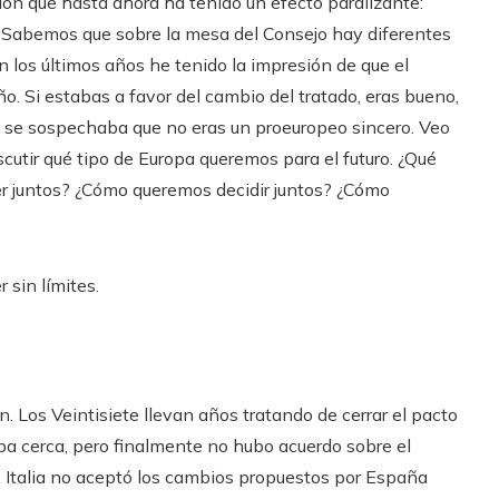
ión que hasta ahora ha tenido un efecto paralizante:
 “Sabemos que sobre la mesa del Consejo hay diferentes
n los últimos años he tenido la impresión de que el
. Si estabas a favor del cambio del tratado, eras bueno,
o, se sospechaba que no eras un proeuropeo sincero. Veo
scutir qué tipo de Europa queremos para el futuro. ¿Qué
 juntos? ¿Cómo queremos decidir juntos? ¿Cómo
 sin límites.
 Los Veintisiete llevan años tratando de cerrar el pacto
ba cerca, pero finalmente no hubo acuerdo sobre el
s. Italia no aceptó los cambios propuestos por España